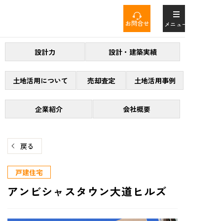
コ
ン
お問合せ
メニュー
テ
ン
設計力
設計・建築実績
ツ
へ
ス
土地活用について
売却査定
土地活用事例
キ
ッ
企業紹介
会社概要
プ
戻る
戸建住宅
アンビシャスタウン大道ヒルズ