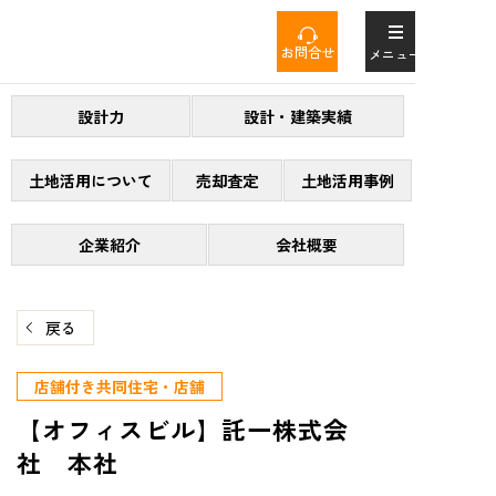
コ
ン
お問合せ
メニュー
テ
ン
設計力
設計・建築実績
ツ
へ
ス
土地活用について
売却査定
土地活用事例
キ
ッ
企業紹介
会社概要
プ
戻る
店舗付き共同住宅・店舗
【オフィスビル】託一株式会
社 本社