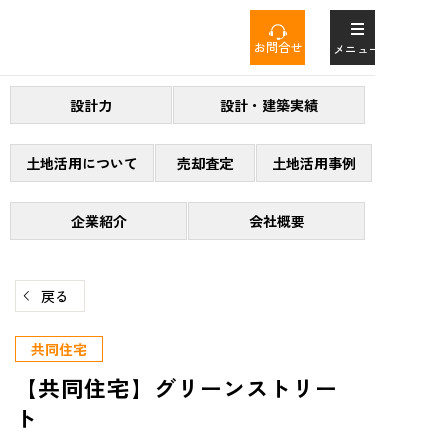
コ
ン
お問合せ
メニュー
テ
ン
設計力
設計・建築実績
ツ
へ
ス
土地活用について
売却査定
土地活用事例
キ
ッ
企業紹介
会社概要
プ
戻る
共同住宅
【共同住宅】グリーンストリー
ト