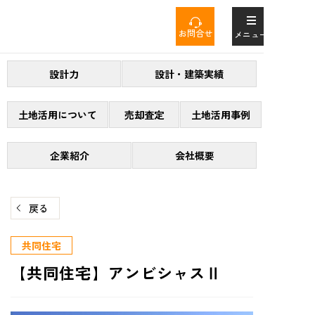
コ
ン
お問合せ
メニュー
テ
ン
設計力
設計・建築実績
ツ
へ
ス
土地活用について
売却査定
土地活用事例
キ
ッ
企業紹介
会社概要
プ
戻る
共同住宅
【共同住宅】アンビシャスⅡ