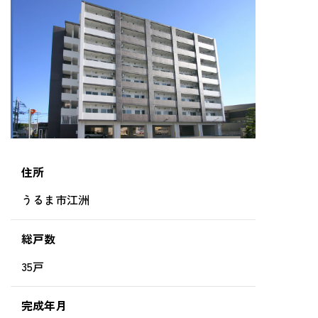
住所
うるま市江洲
総戸数
35戸
完成年月