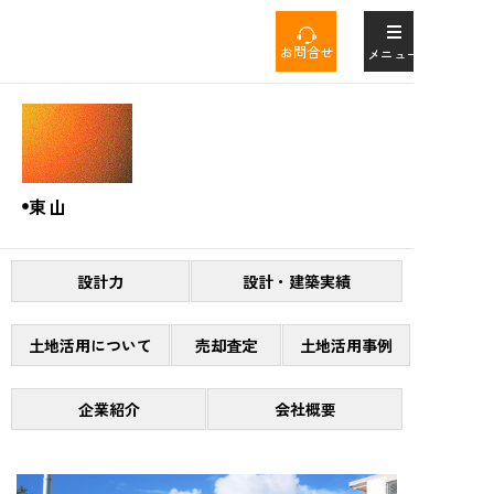
コ
ン
お問合せ
メニュー
テ
ン
Tag
ツ
へ
ス
キ
東山
ッ
プ
設計力
設計・建築実績
土地活用について
売却査定
土地活用事例
企業紹介
会社概要