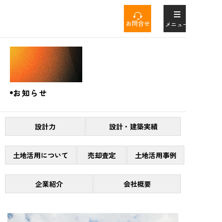
コ
ン
お問合せ
メニュー
テ
ン
News
ツ
へ
ス
キ
お知らせ
ッ
プ
設計力
設計・建築実績
土地活用について
売却査定
土地活用事例
企業紹介
会社概要