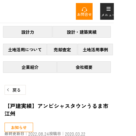
コ
ン
お問合せ
メニュー
テ
ン
設計力
設計・建築実績
ツ
へ
ス
土地活用について
売却査定
土地活用事例
キ
ッ
企業紹介
会社概要
プ
戻る
【戸建実績】アンビシャスタウンうるま市
江州
お知らせ
最終更新日｜
2022.08.24
投稿日｜
2020.03.22