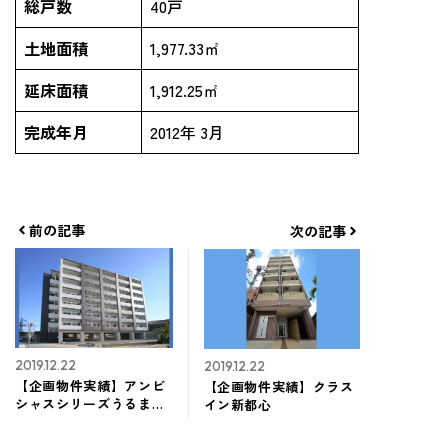
総戸数
40戸
土地面積
1,977.33㎡
延床面積
1,912.25㎡
完成年月
2012年 3月
前の記事
次の記事
2019.12.22
2019.12.22
【企画物件実績】アンビ
【企画物件実績】クラス
シャスシリーズうるま市
イン新都心
江洲 『マンションアンビ
シャスⅡ』