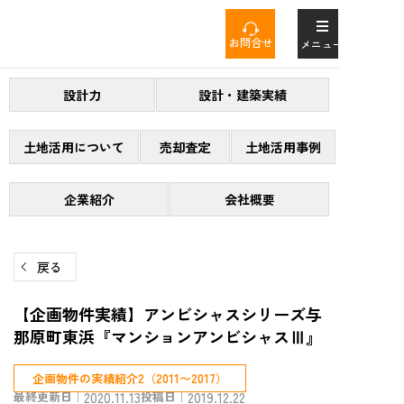
コ
ン
お問合せ
メニュー
テ
ン
設計力
設計・建築実績
ツ
へ
ス
土地活用について
売却査定
土地活用事例
キ
ッ
企業紹介
会社概要
プ
戻る
【企画物件実績】アンビシャスシリーズ与
那原町東浜『マンションアンビシャスⅢ』
企画物件の実績紹介2（2011〜2017）
最終更新日｜
2020.11.13
投稿日｜
2019.12.22