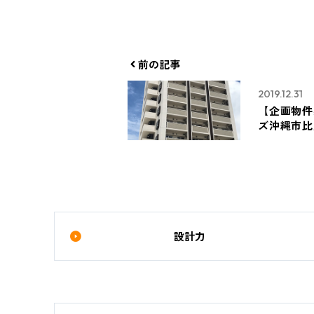
前の記事
2019.12.31
【企画物件
ズ沖縄市比屋根
ンタナ アル
設計力