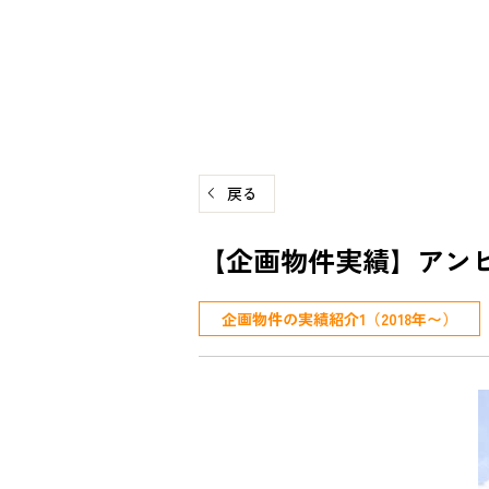
コ
ン
テ
ン
ツ
へ
戻る
ス
キ
【企画物件実績】アンビ
ッ
プ
企画物件の実績紹介1（2018年〜）