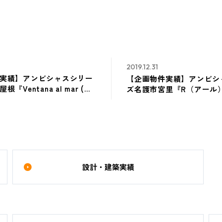
2019.12.31
実績】アンビシャスシリー
【企画物件実績】アンビシ
『Ventana al mar (ベ
ズ名護市宮里『R（アール
 マー)』
設計・建築実績