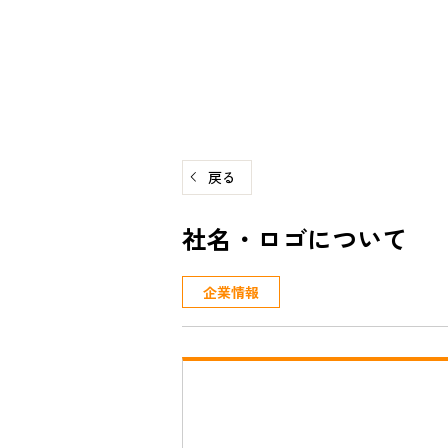
コ
ン
テ
ン
ツ
へ
戻る
ス
キ
社名・ロゴについて
ッ
プ
企業情報