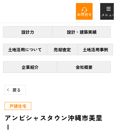
コ
ン
お問合せ
メニュー
テ
ン
設計力
設計・建築実績
ツ
へ
ス
土地活用について
売却査定
土地活用事例
キ
ッ
企業紹介
会社概要
プ
戻る
戸建住宅
アンビシャスタウン沖縄市美里
Ⅰ