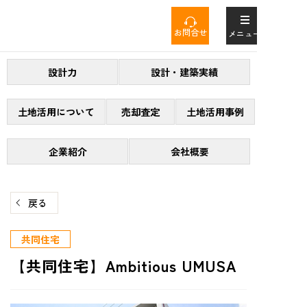
コ
ン
お問合せ
メニュー
テ
ン
設計力
設計・建築実績
ツ
へ
ス
土地活用について
売却査定
土地活用事例
キ
ッ
企業紹介
会社概要
プ
戻る
共同住宅
【共同住宅】Ambitious UMUSA