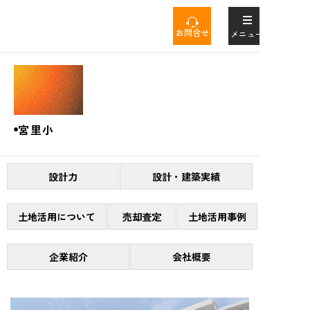
コ
ン
お問合せ
メニュー
テ
ン
Tag
ツ
へ
ス
キ
宮里小
ッ
プ
設計力
設計・建築実績
土地活用について
売却査定
土地活用事例
企業紹介
会社概要